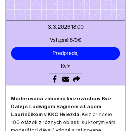
3. 3. 2026 18:00
Vstupné 6/9€
Predpredaj
Kvíz
Moderovaná zábavná kvízová show Kvíz
Ďalej s Ludwigom Baginom a Lacom
Laurinčíkom v KKC Hviezda.
Kvíz prinesie
100 otázok z rôznych oblastí, ku ktorým vám
moderátori dávajú vtipné a rafinované