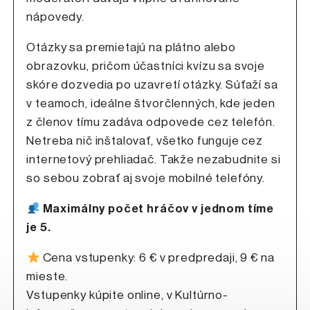
nápovedy.
Otázky sa premietajú na plátno alebo
obrazovku, pričom účastníci kvízu sa svoje
skóre dozvedia po uzavretí otázky. Súťaží sa
v teamoch, ideálne štvorčlenných, kde jeden
z členov tímu zadáva odpovede cez telefón.
Netreba nič inštalovať, všetko funguje cez
internetový prehliadač. Takže nezabudnite si
so sebou zobrať aj svoje mobilné telefóny.
Maximálny počet hráčov v jednom tíme
je 5.
Cena vstupenky: 6 € v predpredaji, 9 € na
mieste.
Vstupenky kúpite online, v Kultúrno-