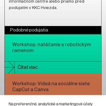
informačnom centre alebo priamo pred
podujatím v KKC Hviezda.
Podobné podujatia
Workshop: natáčanie s robotickým
ramenom
Čítať viac
Workshop: Videá na sociálne siete
CapCut a Canva
Na preferenčné, analytické a marketingové účely