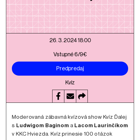
26. 3. 2024 18:00
Vstupné 6/9€
Predpredaj
Kvíz
Moderovaná zábavná kvízová show Kvíz Ďalej
s
Ludwigom Baginom
a
Lacom Laurinčíkom
v KKC Hviezda. Kvíz prinesie 100 otázok