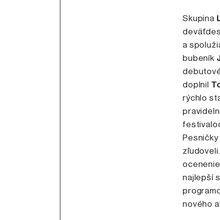
Skupina
deväťdesi
a spoluži
bubeník
debutovéh
doplnil
T
rýchlo st
pravideln
festivalo
Pesničky 
zľudoveli
ocenenie
najlepší 
programo
nového a