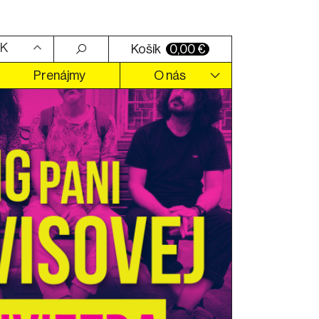
K
Košík
0,00
€
Prenájmy
O nás