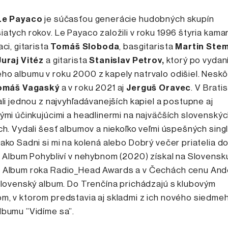
Le Payaco
je súčasťou generácie hudobných skupín
atych rokov. Le Payaco založili v roku 1996 štyria kamar
aci, gitarista
Tomáš Sloboda
, basgitarista
Martin Ste
Juraj Vitéz
a gitarista
Stanislav Petrov,
ktorý po vydan
o albumu v roku 2000 z kapely natrvalo odišiel. Neskô
omáš Vagaský
a v roku 2021 aj
Jerguš Oravec
. V Brati
ali jednou z najvyhľadávanejších kapiel a postupne aj
ými účinkujúcimi a headlinermi na najväčších slovenský
ch. Vydali šesť albumov a niekoľko veľmi úspešných singl
ako Sadni si mi na kolená alebo Dobrý večer priatelia d
. Album Pohybliví v nehybnom (2020) získal na Slovensk
 Album roka Radio_Head Awards a v Čechách cenu And
slovenský album. Do Trenčína prichádzajú s klubovým
m, v ktorom predstavia aj skladmi z ich nového siedme
lbumu ”Vidíme sa”.