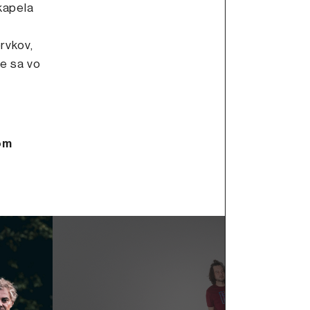
kapela
rvkov,
me sa vo
om