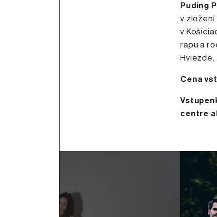
Puding P
v zložení
v Košicia
rapu a ro
Hviezde.
Cena vs
Vstupenk
centre a