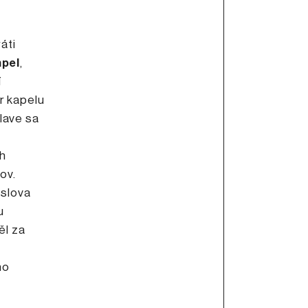
áti
mpel
,
í
r kapelu
slave sa
ch
ov.
oslova
u
ěl za
ho