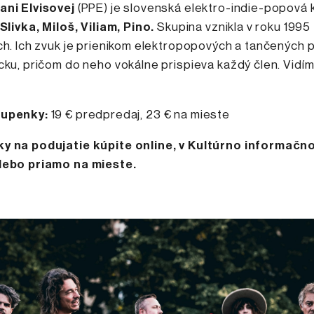
ani Elvisovej
(PPE) je slovenská elektro-indie-popová 
Slivka, Miloš, Viliam, Pino.
Skupina vznikla v roku 1995
ch. Ich zvuk je prienikom elektropopových a tančených p
cku, pričom do neho vokálne prispieva každý člen. Vidí
tupenky:
19 € predpredaj, 23 € na mieste
y na podujatie kúpite online, v Kultúrno informačn
lebo priamo na mieste.