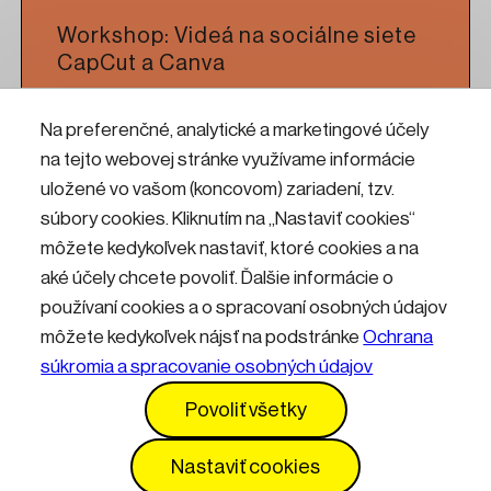
Workshop: Videá na sociálne siete
CapCut a Canva
Na preferenčné, analytické a marketingové účely
Čítať viac
na tejto webovej stránke využívame informácie
uložené vo vašom (koncovom) zariadení, tzv.
Workshop: CNC frézovanie pre
súbory cookies. Kliknutím na „Nastaviť cookies“
umelcov a dizajnérov
môžete kedykoľvek nastaviť, ktoré cookies a na
aké účely chcete povoliť. Ďalšie informácie o
používaní cookies a o spracovaní osobných údajov
Čítať viac
môžete kedykoľvek nájsť na podstránke
Ochrana
súkromia a spracovanie osobných údajov
Kontakty
Informácie pre návštevníkov
Povoliť všetky
Prevádzkový poriadok
GDPR
Vyhlásenie o prístupnosti
Služby
Cenník
Nastaviť cookies