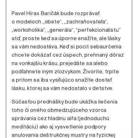
Pavel Hirax Baričák bude rozprávať
o modeloch „obete“, „zachraňovateľa“,
„workoholika“, „generála“, “perfekcionalistu”
atď, proste keď sa úporne snažíte, ale lásky
sa vám nedostáva. Keď si pocit sebaurčenia
chcete dokázať cez úspech, prehnaný dôraz
na vonkajšiu krásu, prejedáte sa alebo
podľahnete iným zlozvykom. Živoríte, trpíte
a pritom sa iba vysiľujúco snažíte dostať
lásku, ktorej sa vám nedostalo v detstve.
Súčasťou prednášky bude ukážka liečenia
toho či oného obmedzujúceho vzorca
správania cez hladinu alfa (jednoduchú
meditáciu) ako aj vysvetlenie podpory
anulovania deštrukčnej mustry na fyzickej