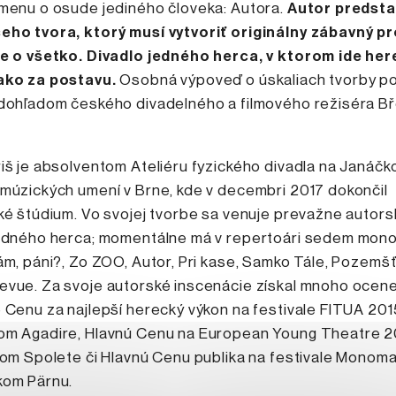
zmenu o osude jediného človeka: Autora.
Autor predsta
eho tvora, ktorý musí vytvoriť originálny zábavný p
de o všetko. Divadlo jedného herca, v ktorom ide her
ako za postavu.
Osobná výpoveď o úskaliach tvorby p
 dohľadom českého divadelného a filmového režiséra Bř
iš je absolventom Ateliéru fyzického divadla na Janáčk
múzických umení v Brne, kde v decembri 2017 dokončil
ké štúdium. Vo svojej tvorbe sa venuje prevažne autor
jedného herca; momentálne má v repertoári sedem mon
ám, páni?, Zo ZOO, Autor, Pri kase, Samko Tále, Pozemš
evue. Za svoje autorské inscenácie získal mnoho ocene
 Cenu za najlepší herecký výkon na festivale FITUA 201
om Agadire, Hlavnú Cenu na European Young Theatre 2
kom Spolete či Hlavnú Cenu publika na festivale Monoma
kom Pärnu.