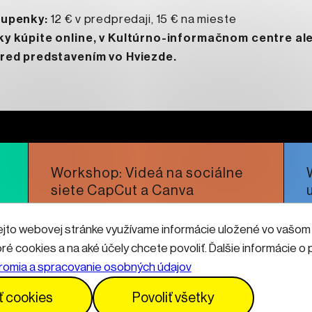
tupenky:
12 € v predpredaji, 15 € na mieste
y kúpite online, v Kultúrno-informačnom centre al
red predstavením vo Hviezde.
Workshop: Videá na sociálne
siete CapCut a Canva
ejto webovej stránke využívame informácie uložené vo vašom (
Čítať viac
oré cookies a na aké účely chcete povoliť. Ďalšie informácie 
romia a spracovanie osobných údajov
Prevádzkový poriadok
GDPR
Vyhlásenie o prístupnosti
ť cookies
Povoliť všetky