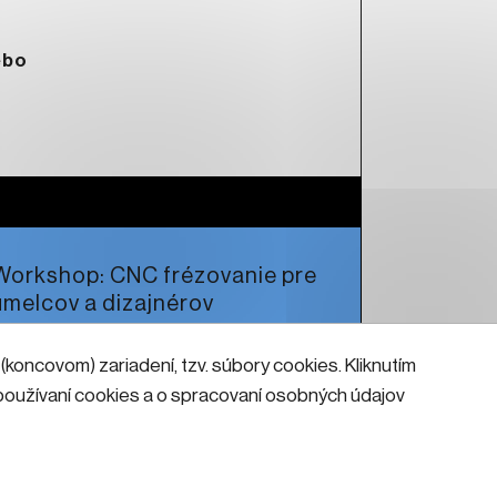
ebo
Workshop: CNC frézovanie pre
umelcov a dizajnérov
koncovom) zariadení, tzv. súbory cookies. Kliknutím
Čítať viac
o používaní cookies a o spracovaní osobných údajov
Služby
Cenník
Nastavenia cookies