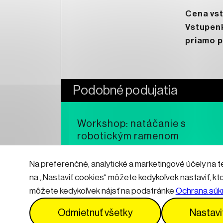
Cena vs
Vstupenk
priamo p
Podobné podujatia
Workshop: natáčanie s
robotickým ramenom
Na preferenčné, analytické a marketingové účely na t
Čítať viac
na „Nastaviť cookies“ môžete kedykoľvek nastaviť, kt
môžete kedykoľvek nájsť na podstránke
Ochrana súk
Kontakty
Informácie pre návštevníkov
Odmietnuť všetky
Nastavi