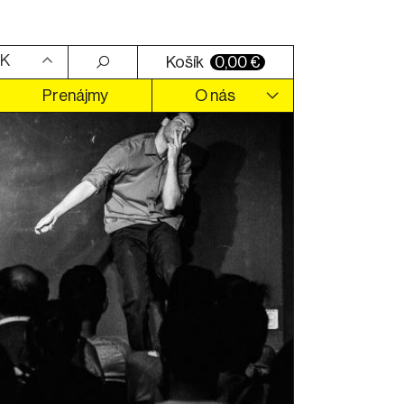
K
Košík
0,00
€
Prenájmy
O nás