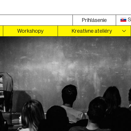
S
Prihlásenie
Workshopy
Kreatívne ateliéry