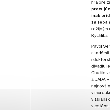
hra pre 
pracujúc
inak prí
za seba 
režijným
Rychlíka.
Pavol Ser
akadémii 
i doktors
divadlu 
Chutilo v
a DADA R
najnovšie
v marock
v talians
v estóns