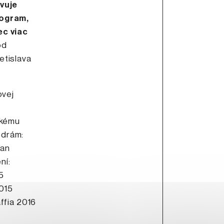
vuje
rogram,
ec viac
od
etislava
ovej
skému
odrám:
ťan
ní:
5
015
ffia 2016