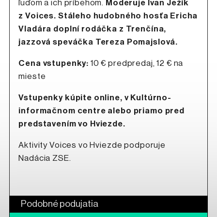
ľuďom a ich príbehom.
Moderuje Ivan Ježík
z Voices. Stáleho hudobného hosťa Ericha
Vladára doplní rodáčka z Trenčína,
jazzová speváčka Tereza Pomajslová.
Cena vstupenky:
10 € predpredaj, 12 € na
mieste
Vstupenky kúpite online, v Kultúrno-
informačnom centre alebo priamo pred
predstavením vo Hviezde.
Aktivity Voices vo Hviezde podporuje
Nadácia ZSE.
Podobné podujatia