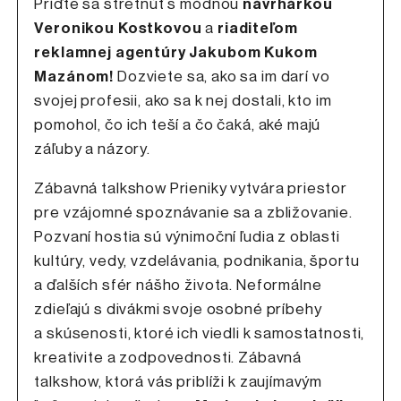
Príďte sa stretnúť s módnou
návrhárkou
Veronikou Kostkovou
a
riaditeľom
reklamnej agentúry Jakubom Kukom
Mazánom!
Dozviete sa, ako sa im darí vo
svojej profesii, ako sa k nej dostali, kto im
pomohol, čo ich teší a čo čaká, aké majú
záľuby a názory.
Zábavná talkshow Prieniky vytvára priestor
pre vzájomné spoznávanie sa a zbližovanie.
Pozvaní hostia sú výnimoční ľudia z oblasti
kultúry, vedy, vzdelávania, podnikania, športu
a ďalších sfér nášho života. Neformálne
zdieľajú s divákmi svoje osobné príbehy
a skúsenosti, ktoré ich viedli k samostatnosti,
kreativite a zodpovednosti. Zábavná
talkshow, ktorá vás priblíži k zaujímavým