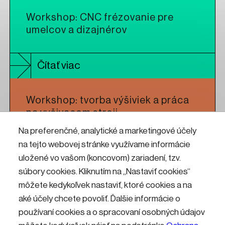
Workshop: CNC frézovanie pre
umelcov a dizajnérov
Čítať viac
Workshop: tvorba výšiviek a práca
na vyšivacom stroji
Na preferenčné, analytické a marketingové účely
na tejto webovej stránke využívame informácie
Čítať viac
uložené vo vašom (koncovom) zariadení, tzv.
súbory cookies. Kliknutím na „Nastaviť cookies“
Letná škola štyroch umení
môžete kedykoľvek nastaviť, ktoré cookies a na
aké účely chcete povoliť. Ďalšie informácie o
používaní cookies a o spracovaní osobných údajov
Čítať viac