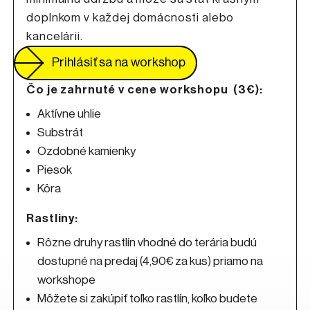
doplnkom v každej domácnosti alebo
kancelárii.
Prihlásiť sa na workshop
Odkaz sa otvorí na no
Čo je zahrnuté v cene workshopu (3€):
Aktívne uhlie
Substrát
Ozdobné kamienky
Piesok
Kôra
Rastliny:
Rôzne druhy rastlín vhodné do terária budú
dostupné na predaj (4,90€ za kus) priamo na
workshope
Môžete si zakúpiť toľko rastlín, koľko budete