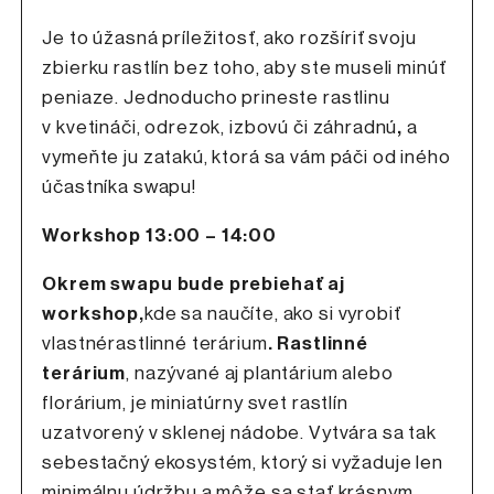
Je to úžasná príležitosť, ako rozšíriť svoju
zbierku rastlín bez toho, aby ste museli minúť
peniaze. Jednoducho prineste rastlinu
v kvetináči, odrezok, izbovú či záhradnú
,
a
vymeňte ju zatakú, ktorá sa vám páči od iného
účastníka swapu!
Workshop 13:00 – 14:00
Okrem swapu bude prebiehať aj
workshop,
kde sa naučíte, ako si vyrobiť
vlastnérastlinné terárium
. Rastlinné
terárium
, nazývané aj plantárium alebo
florárium, je miniatúrny svet rastlín
uzatvorený v sklenej nádobe. Vytvára sa tak
sebestačný ekosystém, ktorý si vyžaduje len
minimálnu údržbu a môže sa stať krásnym