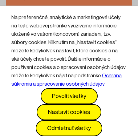
Na preferenčné, analytické a marketingové účely
Čítať viac
na tejto webovej stránke využívame informácie
uložené vo vašom (koncovom) zariadení, tzv.
Workshop: CNC frézovanie pre
súbory cookies. Kliknutím na „Nastaviť cookies“
umelcov a dizajnérov
môžete kedykoľvek nastaviť, ktoré cookies a na
aké účely chcete povoliť. Ďalšie informácie o
používaní cookies a o spracovaní osobných údajov
Čítať viac
môžete kedykoľvek nájsť na podstránke
Ochrana
súkromia a spracovanie osobných údajov
Kontakty
Informácie pre návštevníkov
Povoliť všetky
Prevádzkový poriadok
GDPR
Vyhlásenie o prístupnosti
Služby
Cenník
Nastaviť cookies
Nastavenia cookies
Odmietnuť všetky