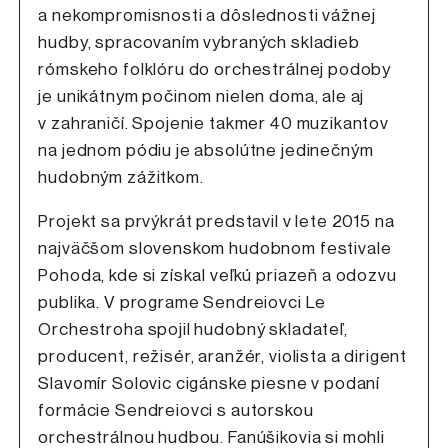
a nekompromisnosti a dôslednosti vážnej
hudby, spracovaním vybraných skladieb
rómskeho folklóru do orchestrálnej podoby
je unikátnym počinom nielen doma, ale aj
v zahraničí. Spojenie takmer 40 muzikantov
na jednom pódiu je absolútne jedinečným
hudobným zážitkom.
Projekt sa prvýkrát predstavil v lete 2015 na
najväčšom slovenskom hudobnom festivale
Pohoda, kde si získal veľkú priazeň a odozvu
publika. V programe Sendreiovci Le
Orchestroha spojil hudobný skladateľ,
producent, režisér, aranžér, violista a dirigent
Slavomír Solovic cigánske piesne v podaní
formácie Sendreiovci s autorskou
orchestrálnou hudbou. Fanúšikovia si mohli