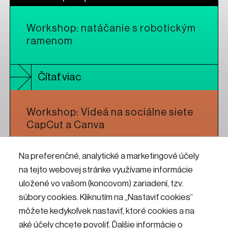
Workshop: natáčanie s robotickým
ramenom
Čítať viac
Workshop: Videá na sociálne siete
CapCut a Canva
Na preferenčné, analytické a marketingové účely
Čítať viac
na tejto webovej stránke využívame informácie
uložené vo vašom (koncovom) zariadení, tzv.
Workshop: CNC frézovanie pre
súbory cookies. Kliknutím na „Nastaviť cookies“
umelcov a dizajnérov
môžete kedykoľvek nastaviť, ktoré cookies a na
aké účely chcete povoliť. Ďalšie informácie o