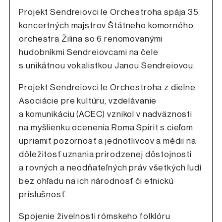
Projekt Sendreiovci le Orchestroha spája 35
koncertných majstrov Štátneho komorného
orchestra Žilina so 6 renomovanými
hudobníkmi Sendreiovcami na čele
s unikátnou vokalistkou Janou Sendreiovou.
Projekt Sendreiovci le Orchestroha z dielne
Asociácie pre kultúru, vzdelávanie
a komunikáciu (ACEC) vznikol v nadväznosti
na myšlienku ocenenia Roma Spirit s cieľom
upriamiť pozornosť a jednotlivcov a médii na
dôležitosť uznania prirodzenej dôstojnosti
a rovných a neodňateľných práv všetkých ľudí
bez ohľadu na ich národnosť či etnickú
príslušnosť.
Spojenie živelnosti rómskeho folklóru