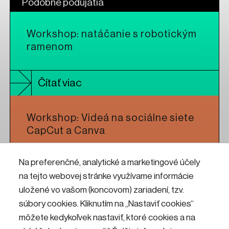
Podobné podujatia
Workshop: natáčanie s robotickým
ramenom
Čítať viac
Workshop: Videá na sociálne siete
CapCut a Canva
Na preferenčné, analytické a marketingové účely
Čítať viac
na tejto webovej stránke využívame informácie
uložené vo vašom (koncovom) zariadení, tzv.
Workshop: CNC frézovanie pre
súbory cookies. Kliknutím na „Nastaviť cookies“
umelcov a dizajnérov
môžete kedykoľvek nastaviť, ktoré cookies a na