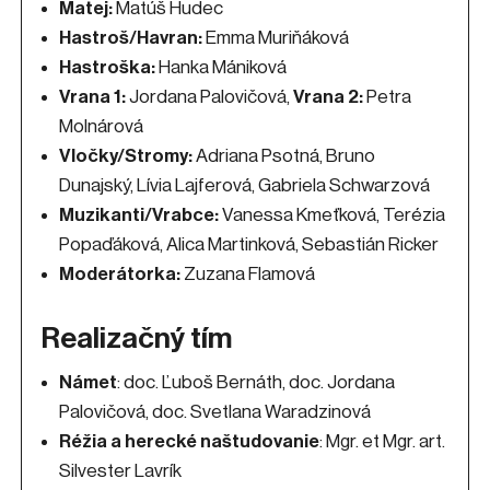
Matej:
Matúš Hudec
Hastroš/Havran:
Emma Muriňáková
Hastroška:
Hanka Mániková
Vrana 1:
Jordana Palovičová,
Vrana 2:
Petra
Molnárová
Vločky/Stromy:
Adriana Psotná, Bruno
Dunajský, Lívia Lajferová, Gabriela Schwarzová
Muzikanti/Vrabce:
Vanessa Kmeťková, Terézia
Popaďáková, Alica Martinková, Sebastián Ricker
Moderátorka:
Zuzana Flamová
Realizačný tím
Námet
: doc. Ľuboš Bernáth, doc. Jordana
Palovičová, doc. Svetlana Waradzinová
Réžia a herecké naštudovanie
: Mgr. et Mgr. art.
Silvester Lavrík