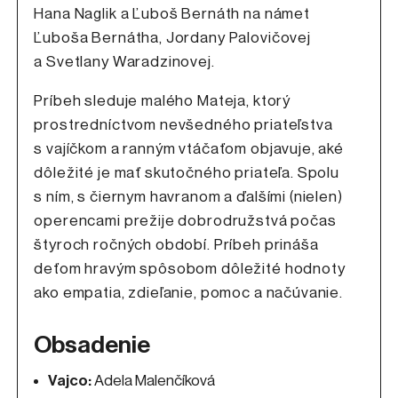
Hana Naglik a Ľuboš Bernáth na námet
Ľuboša Bernátha, Jordany Palovičovej
a Svetlany Waradzinovej.
Príbeh sleduje malého Mateja, ktorý
prostredníctvom nevšedného priateľstva
s vajíčkom a ranným vtáčaťom objavuje, aké
dôležité je mať skutočného priateľa. Spolu
s ním, s čiernym havranom a ďalšími (nielen)
operencami prežije dobrodružstvá počas
štyroch ročných období. Príbeh prináša
deťom hravým spôsobom dôležité hodnoty
ako empatia, zdieľanie, pomoc a načúvanie.
Obsadenie
Vajco:
Adela Malenčíková