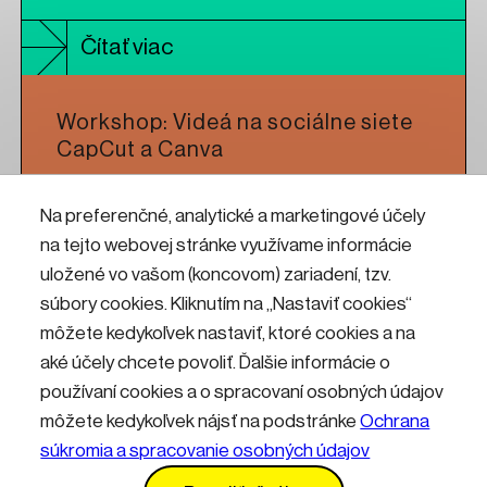
Čítať viac
Workshop: Videá na sociálne siete
CapCut a Canva
Na preferenčné, analytické a marketingové účely
Čítať viac
na tejto webovej stránke využívame informácie
uložené vo vašom (koncovom) zariadení, tzv.
Workshop: CNC frézovanie pre
súbory cookies. Kliknutím na „Nastaviť cookies“
umelcov a dizajnérov
môžete kedykoľvek nastaviť, ktoré cookies a na
aké účely chcete povoliť. Ďalšie informácie o
používaní cookies a o spracovaní osobných údajov
Čítať viac
môžete kedykoľvek nájsť na podstránke
Ochrana
súkromia a spracovanie osobných údajov
Kontakty
Informácie pre návštevníkov