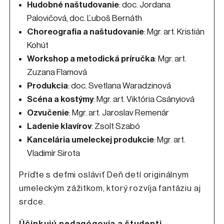
Hudobné naštudovanie
: doc. Jordana
Palovičová, doc. Ľuboš Bernáth
Choreografia a naštudovanie
: Mgr. art. Kristián
Kohút
Workshop a metodická príručka
: Mgr. art.
Zuzana Flamová
Produkcia
: doc. Svetlana Waradzinová
Scéna a kostýmy
: Mgr. art. Viktória Csányiová
Ozvučenie
: Mgr. art. Jaroslav Remenár
Ladenie klavírov
: Zsolt Szabó
Kancelária umeleckej produkcie
: Mgr. art.
Vladimír Sirota
Príďte s deťmi osláviť Deň detí originálnym
umeleckým zážitkom, ktorý rozvíja fantáziu aj
srdce.
Účinkujú pedagógovia a študenti