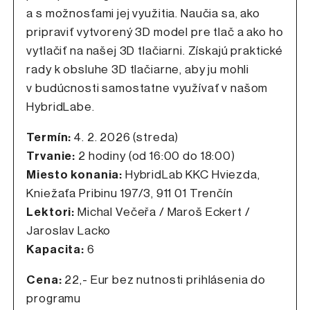
a s možnosťami jej využitia. Naučia sa, ako
pripraviť vytvorený 3D model pre tlač a ako ho
vytlačiť na našej 3D tlačiarni. Získajú praktické
rady k obsluhe 3D tlačiarne, aby ju mohli
v budúcnosti samostatne využívať v našom
HybridLabe.
Termín:
4. 2. 2026 (streda)
Trvanie:
2 hodiny (od 16:00 do 18:00)
Miesto konania:
HybridLab KKC Hviezda,
Kniežaťa Pribinu 197/3, 911 01 Trenčín
Lektori:
Michal Večeřa / Maroš Eckert /
Jaroslav Lacko
Kapacita:
6
Cena:
22,- Eur bez nutnosti prihlásenia do
programu