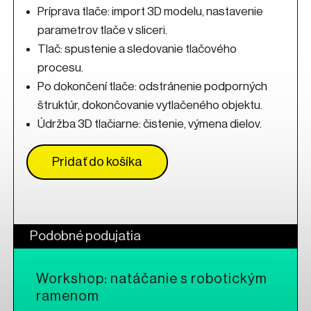
Príprava tlače: import 3D modelu, nastavenie
parametrov tlače v sliceri.
Tlač: spustenie a sledovanie tlačového
procesu.
Po dokončení tlače: odstránenie podporných
štruktúr, dokončovanie vytlačeného objektu.
Údržba 3D tlačiarne: čistenie, výmena dielov.
Pridať do košíka
Odkaz sa otvorí na novej kart
Podobné podujatia
Workshop: natáčanie s robotickým
ramenom