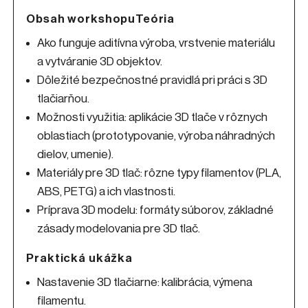
Obsah workshopu
Teória
Ako funguje aditívna výroba, vrstvenie materiálu
a vytváranie 3D objektov.
Dôležité bezpečnostné pravidlá pri práci s 3D
tlačiarňou.
Možnosti využitia: aplikácie 3D tlače v rôznych
oblastiach (prototypovanie, výroba náhradných
dielov, umenie).
Materiály pre 3D tlač: rôzne typy filamentov (PLA,
ABS, PETG) a ich vlastnosti.
Príprava 3D modelu: formáty súborov, základné
zásady modelovania pre 3D tlač.
Praktická ukážka
Nastavenie 3D tlačiarne: kalibrácia, výmena
filamentu.