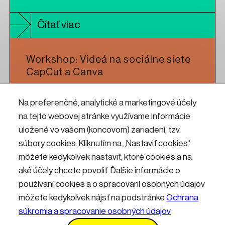
Čítať viac
Workshop: Videá na sociálne siete
CapCut a Canva
Na preferenčné, analytické a marketingové účely
Čítať viac
na tejto webovej stránke využívame informácie
uložené vo vašom (koncovom) zariadení, tzv.
Workshop: CNC frézovanie pre
súbory cookies. Kliknutím na „Nastaviť cookies“
umelcov a dizajnérov
môžete kedykoľvek nastaviť, ktoré cookies a na
aké účely chcete povoliť. Ďalšie informácie o
používaní cookies a o spracovaní osobných údajov
Čítať viac
môžete kedykoľvek nájsť na podstránke
Ochrana
súkromia a spracovanie osobných údajov
Kontakty
Informácie pre návštevníkov