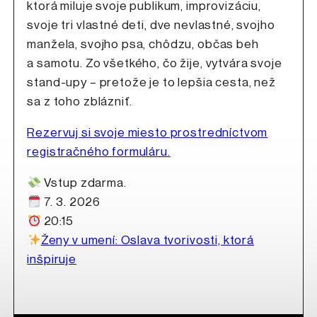
ktorá miluje svoje publikum, improvizáciu,
svoje tri vlastné deti, dve nevlastné, svojho
manžela, svojho psa, chôdzu, občas beh
a samotu. Zo všetkého, čo žije, vytvára svoje
stand-upy – pretože je to lepšia cesta, než
sa z toho zblázniť.
Rezervuj si svoje miesto prostredníctvom
registračného formuláru.
Vstup zdarma.
7. 3. 2026
20:15
Ženy v umení: Oslava tvorivosti, ktorá
inšpiruje