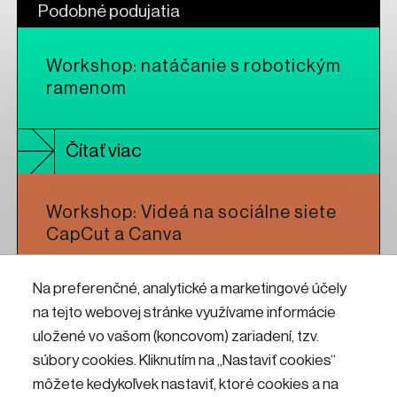
Podobné podujatia
Workshop: natáčanie s robotickým
ramenom
Čítať viac
Workshop: Videá na sociálne siete
CapCut a Canva
Na preferenčné, analytické a marketingové účely
Čítať viac
na tejto webovej stránke využívame informácie
uložené vo vašom (koncovom) zariadení, tzv.
Workshop: CNC frézovanie pre
súbory cookies. Kliknutím na „Nastaviť cookies“
umelcov a dizajnérov
môžete kedykoľvek nastaviť, ktoré cookies a na