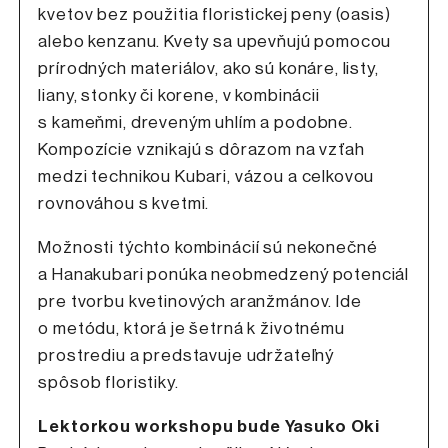
kvetov bez použitia floristickej peny (oasis)
alebo kenzanu. Kvety sa upevňujú pomocou
prírodných materiálov, ako sú konáre, listy,
liany, stonky či korene, v kombinácii
s kameňmi, dreveným uhlím a podobne.
Kompozície vznikajú s dôrazom na vzťah
medzi technikou Kubari, vázou a celkovou
rovnováhou s kvetmi.
Možnosti týchto kombinácií sú nekonečné
a Hanakubari ponúka neobmedzený potenciál
pre tvorbu kvetinových aranžmánov. Ide
o metódu, ktorá je šetrná k životnému
prostrediu a predstavuje udržateľný
spôsob floristiky.
Lektorkou workshopu bude Yasuko Oki