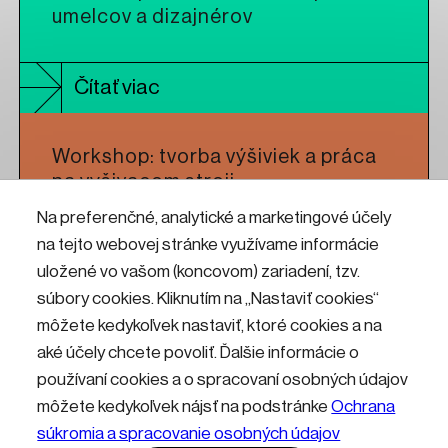
umelcov a dizajnérov
Čítať viac
Workshop: tvorba výšiviek a práca
na vyšivacom stroji
Na preferenčné, analytické a marketingové účely
na tejto webovej stránke využívame informácie
Čítať viac
uložené vo vašom (koncovom) zariadení, tzv.
súbory cookies. Kliknutím na „Nastaviť cookies“
Letná škola štyroch umení
môžete kedykoľvek nastaviť, ktoré cookies a na
aké účely chcete povoliť. Ďalšie informácie o
používaní cookies a o spracovaní osobných údajov
Čítať viac
môžete kedykoľvek nájsť na podstránke
Ochrana
súkromia a spracovanie osobných údajov
Kontakty
Informácie pre návštevníkov