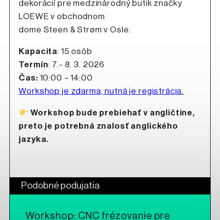
dekorácií pre medzinárodný butik značky
LOEWE v obchodnom
dome Steen & Strøm v Osle.
Kapacita
: 15 osôb
Termín
: 7.- 8. 3. 2026
Čas:
10:00 – 14:00
Workshop je zdarma, nutná je registrácia.
Workshop bude prebiehať v angličtine,
preto je potrebná znalosť anglického
jazyka.
Podobné podujatia
Workshop: CNC frézovanie pre