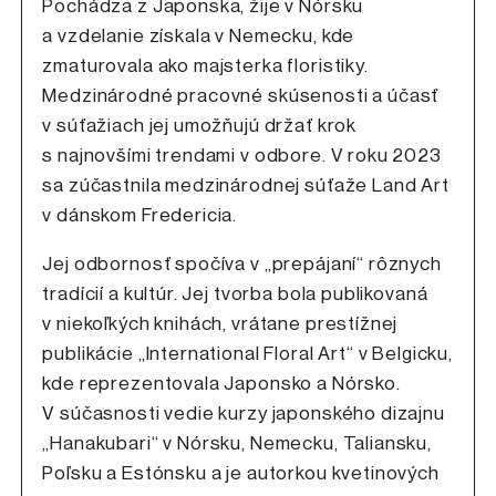
Pochádza z Japonska, žije v Nórsku
a vzdelanie získala v Nemecku, kde
zmaturovala ako majsterka floristiky.
Medzinárodné pracovné skúsenosti a účasť
v súťažiach jej umožňujú držať krok
s najnovšími trendami v odbore. V roku 2023
sa zúčastnila medzinárodnej súťaže Land Art
v dánskom Fredericia.
Jej odbornosť spočíva v „prepájaní“ rôznych
tradícií a kultúr. Jej tvorba bola publikovaná
v niekoľkých knihách, vrátane prestížnej
publikácie „International Floral Art“ v Belgicku,
kde reprezentovala Japonsko a Nórsko.
V súčasnosti vedie kurzy japonského dizajnu
„Hanakubari“ v Nórsku, Nemecku, Taliansku,
Poľsku a Estónsku a je autorkou kvetinových