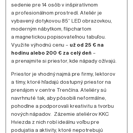
sedenie pre 14 osôb v inšpiratívnom
a profesionálnom prostredí. Ateliér je
vybavený dotykovou 85“ LED obrazovkou,
moderným nábytkom, flipchartom
a magnetickou popisovateľnou tabuľou.
Využite výhodnú cenu –
už od 25 € na
hodinu alebo 200 € za celý deň
–
a prenajmite si priestor, kde nápady ožívajú.
Priestor je vhodný najmä pre firmy, lektorov
a tímy, ktoré hľadajú dostupný priestor na
prenájom v centre Trenčína. Ateliéry sú
navrhnuté tak, aby pôsobili neformálne,
pohodlne a podporovali kreativitu a tvorbu
nových nápadov. Zázemie ateliérov KKC
Hviezda z nich robí ideálnu voľbu pre
podujatia a aktivity, ktoré nepotrebujú