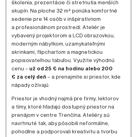
školenia, prezentácie či stretnutia menších
skupín. Na ploche 32 m² ponúka komfortné
sedenie pre 14 osôb v inšpiratívnom
a profesionálnom prostredí. Ateliér je
vybavený projektorom a LCD obrazovkou,
moderným nábytkom, uzamykateľnými
skrinkami, flipchartom a magnetickou
popisovateľnou tabuľou. Využite výhodnú
cenu –
už od 25 € na hodinu alebo 200
€ za celý deň
– a prenajmite si priestor, kde
nápady ožívajú.
Priestor je vhodný najmä pre firmy, lektorov
a tímy, ktoré hľadajú dostupný priestor na
prenájom v centre Trenčína. Ateliéry sú
navrhnuté tak, aby pôsobili neformálne,
pohodlne a podporovali kreativitu a tvorbu