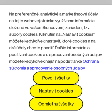
Posledne upravené - 7. 1. 2026, 09:49
Na preferenčné, analytické a marketingové účely
Zmeny v obsahu vyhradené
na tejto webovej stránke využívame informácie
uložené vo vašom (koncovom) zariadení, tzv.
súbory cookies. Kliknutím na „Nastaviť cookies“
môžete kedykoľvek nastaviť, ktoré cookies a na
aké účely chcete povoliť. Ďalšie informácie o
používaní cookies a o spracovaní osobných údajov
môžete kedykoľvek nájsť na podstránke
Ochrana
súkromia a spracovanie osobných údajov
Kontakty
Informácie pre návštevníkov
Povoliť všetky
Prevádzkový poriadok
GDPR
Vyhlásenie o prístupnosti
Služby
Cenník
Nastaviť cookies
Nastavenia cookies
Odmietnuť všetky