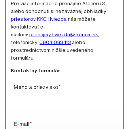
Pre viac informácií o prenájme Ateliéru 3
alebo dohodnutí si nezáväznej obhliadky
priestorov KKC Hviezda
nás môžete
kontaktovať e-
mailom:
prenajmy.hviezda@trencin.sk
,
telefonicky:
0904 093 113
alebo
prostredníctvom nižšie uvedeného
formuláru.
Kontaktný formulár
*
Meno a priezvisko
*
E-mail