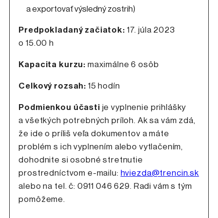
a exportovať výsledný zostrih)
Predpokladaný začiatok:
17. júla 2023
o 15.00 h
Kapacita kurzu:
maximálne 6 osôb
Celkový rozsah:
15 hodín
Podmienkou účasti
je vyplnenie prihlášky
a všetkých potrebných príloh. Ak sa vám zdá,
že ide o príliš veľa dokumentov a máte
problém s ich vyplnením alebo vytlačením,
dohodnite si osobné stretnutie
prostredníctvom e-mailu:
hviezda@trencin.sk
alebo na tel. č: 0911 046 629. Radi vám s tým
pomôžeme.