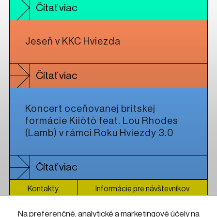
Čítať viac
Jeseň v KKC Hviezda
Čítať viac
Koncert oceňovanej britskej
formácie Kiiōtō feat. Lou Rhodes
(Lamb) v rámci Roku Hviezdy 3.0
Čítať viac
Kontakty
Informácie pre návštevníkov
Prevádzkový poriadok
GDPR
Na preferenčné, analytické a marketingové účely na