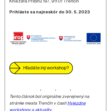
Kniežaťa Pribinu 197, 911 01 Trenčín
Prihláste sa najneskôr do 30. 5. 2023
Hľadáte iný workshop?
Odkaz sa otvorí na n
Tento článok bol originálne zverejnený na
stránke mesta Trenčín v časti
Hviezdne
workshopy a aktuality
.