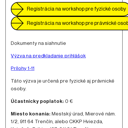
Registrácia na workshop pre fyzické osoby
Registrácia na workshop pre právnické oso
Dokumenty na siahnutie
Výzva na predkladanie prihlášok
Prílohy 1-11
Táto výzva je určená pre fyzické aj právnické
osoby.
Účastnícky poplatok:
0 €
Miesto konania:
Mestský úrad, Mierové nám.
1/2, 911 64 Trenčín, alebo CKKP Hviezda,