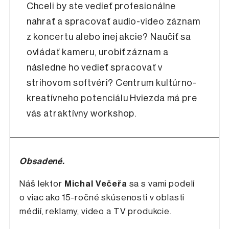
Chceli by ste vedieť profesionálne
nahrať a spracovať audio-video záznam
z koncertu alebo inej akcie? Naučiť sa
ovládať kameru, urobiť záznam a
následne ho vedieť spracovať v
strihovom softvéri? Centrum kultúrno-
kreatívneho potenciálu Hviezda má pre
vás atraktívny workshop.
Obsadené.
Náš lektor
Michal Večeřa
sa s vami podelí
o viac ako 15-ročné skúsenosti v oblasti
médií, reklamy, video a TV produkcie.