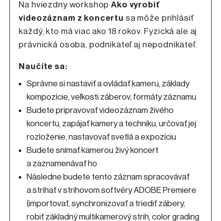
Na hviezdny workshop
Ako vyrobiť
videozáznam z koncertu
sa môže prihlásiť
každý, kto má viac ako 18 rokov. Fyzická ale aj
právnická osoba, podnikateľ aj nepodnikateľ.
Naučíte sa:
Správne si nastaviť a ovládať kameru, základy
kompozície, veľkosti záberov, formáty záznamu
Budete pripravovať videozáznam živého
koncertu, zapájať kamery a techniku, určovať jej
rozloženie, nastavovať svetlá a expozíciu
Budete snímať kamerou živý koncert
a zaznamenávať ho
Následne budete tento záznam spracovávať
a strihať v strihovom softvéry ADOBE Premiere
(importovať, synchronizovať a triediť zábery,
robiť základný multikamerový strih, color grading