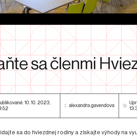
aňte sa členmi Hvie
ublikované: 10. 10. 2023,
Upr
alexandra.gavendova
3:52
13:
idajte sa do hviezdnej rodiny a získajte výhody na vy