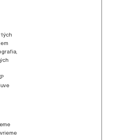
rtých
ujem
grafia,
ných
KP
luve
deme
avrieme