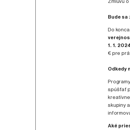
Zmluvu o
Bude sa 
Do konca
verejnos
1. 1. 202
€ pre pr
Odkedy 
Programy
spúšťať 
kreatívne
skupiny 
informov
Aké prie