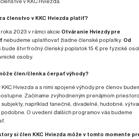
 členstve v KKC Hviezda.
za členstvo v KKC Hviezda platiť?
 roka 2023 v rámci akcie
Otváranie Hviezdy pre
ť
nebudeme uplatňovať žiadne členské poplatky.
Od
4
bude štvrťročný členský poplatok 15 € pre fyzické oso
ávnické osoby.
môže člen/členka čerpať výhody?
 KKC Hviezda a s nimi spojené výhody pre členov bud
postupne. Začíname zvýhodneným prenájmom priestoro
 subjekty, napríklad tanečné, divadelné, hudobné, výtv
a podobne. O uvedení ďalších programov vás budeme
ať.
story si člen KKC Hviezda môže v tomto momente p