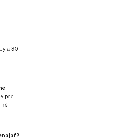
by a 30
eme
v pre
arné
renajať?