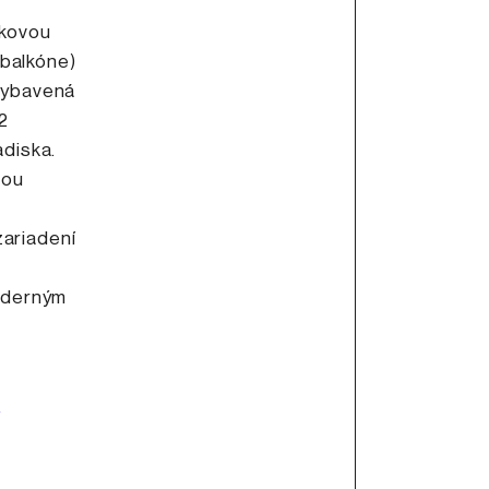
lkovou
 balkóne)
 vybavená
2
adiska.
rou
zariadení
oderným
?