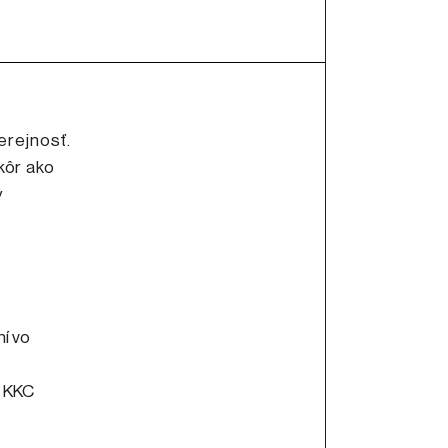
erejnosť.
kôr ako
y
ní vo
a KKC