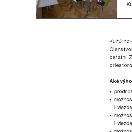
Ku
Kultúrno-
Členstvom
ostatní.
priestoro
Aké výho
prednos
možnosť 
Hviezd
možnosť
Hviezda
možnosť