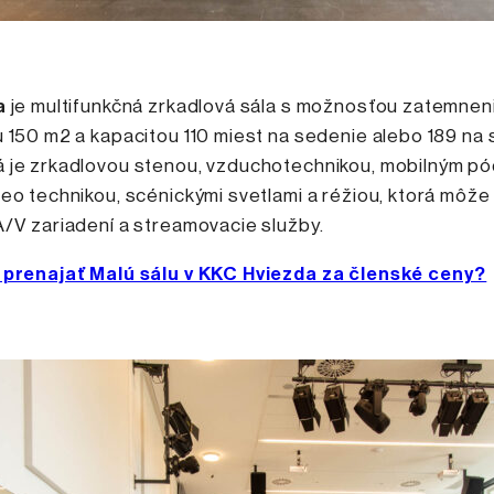
a
je multifunkčná zrkadlová sála s možnosťou zatemnen
 150 m2 a kapacitou 110 miest na sedenie alebo 189 na s
 je zrkadlovou stenou, vzduchotechnikou, mobilným pó
eo technikou, scénickými svetlami a réžiou, ktorá môže 
A/V zariadení a streamovacie služby.
 prenajať Malú sálu v KKC Hviezda za členské ceny?