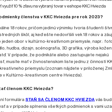
 využiť 10 % zľavu na vybraný tovar v eshope KKC Hviezda
odmienky členstva v KKC Hviezda pre rok 2023?
álne 18 rokov, pričom jedinú výnimku tvoria študenti štv
stredných škôl, aj keď ešte nedovŕšili vek 18 rokov a zá
 jeden obor v kultúrno-kreatívnom priemysle, napr.: foto
adlo, hudba, dizajn, scénografia, 3D grafika, výroba kože
tď. V prípade, že podnikáte alebo zastupujete nejakú
ť, musíte mať v živnostenskom liste jednu z činností K
kreatívneho priemyslu (zoznam nájdete v priloženej Zm
ve v Kultúrno-kreatívnom centre Hviezda).
stať členom KKC Hviezda?
aní formulára
STAŇ SA ČLENOM KKC HVIEZDA
vás bu
vať a v prípade splnenia všetkých podmienok s vami uz