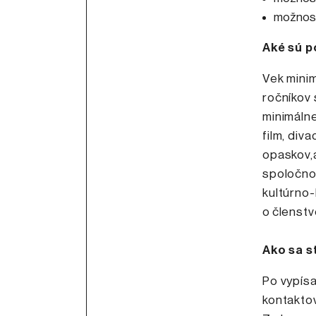
možnosť
Aké sú p
Vek minim
ročníkov 
minimálne
film, div
opaskov,a
spoločnos
kultúrno-
o členst
Ako sa 
Po vypís
kontakto