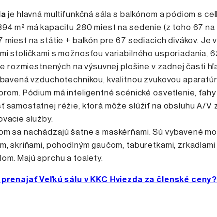
la
je hlavná multifunkčná sála s balkónom a pódiom s ce
394 m² má kapacitu 280 miest na sedenie (z toho 67 na
 miest na státie + balkón pre 67 sediacich divákov. Je
i stoličkami s možnosťou variabilného usporiadania, 6
 je rozmiestnených na výsuvnej plošine v zadnej časti hľ
vybavená vzduchotechnikou, kvalitnou zvukovou aparatú
orom. Pódium má inteligentné scénické osvetlenie, ťahy
 samostatnej réžie, ktorá môže slúžiť na obsluhu A/V 
ovacie služby.
om sa nachádzajú šatne s maskérňami. Sú vybavené m
m, skriňami, pohodlným gaučom, taburetkami, zrkadlami
om. Majú sprchu a toalety.
 prenajať Veľkú sálu v KKC Hviezda za členské ceny