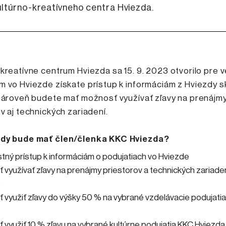
ltúrno-kreatívneho centra Hviezda.
kreatívne centrum Hviezda sa 15. 9. 2023 otvorilo pre v
 vo Hviezde získate prístup k informáciám z Hviezdy s
 Zároveň budete mať možnosť využívať zľavy na prenájm
v aj technických zariadení.
dy bude mať člen/členka KKC Hviezda?
tný prístup k informáciám o podujatiach vo Hviezde
využívať zľavy na prenájmy priestorov a technických zariade
e
 využiť zľavy do výšky 50 % na vybrané vzdelávacie podujati
 využiť 10 % zľavu na vybrané kultúrne podujatia KKC Hviezda