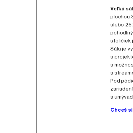
Veľká sá
plochou 
alebo 257
pohodlným
stoličiek
Sála je 
a projekt
a možnosť
a stream
Pod pódi
zariadení
a umývadl
Chceš si