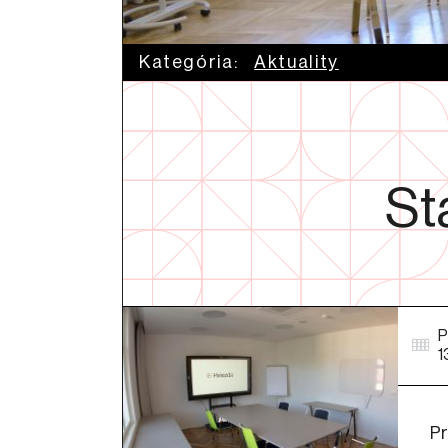
Kategória:
Aktuality
St
P
1
Pr