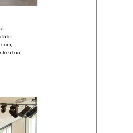
ia
tátie.
diom,
slúžiť na