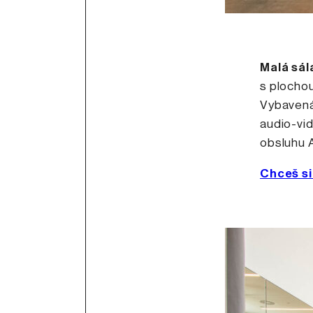
Malá sál
s plochou
Vybavená
audio-vid
obsluhu 
Chceš si