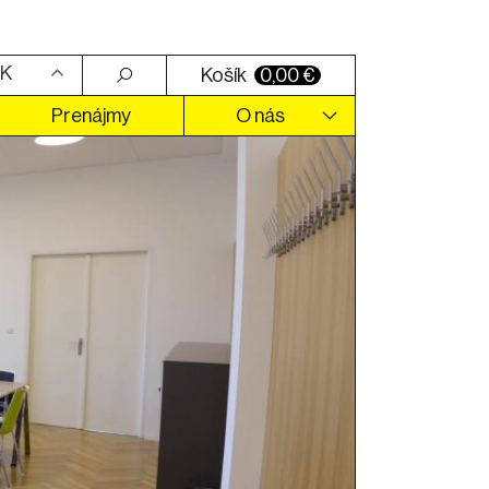
K
Košík
0,00
€
Prenájmy
O nás