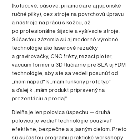
(kotúčové, pásové, priamočiare aj japonské
ručné pílky), cez stroje na povrchovú úpravu
a nástroje na prácu s kožou, až
po profesionálne šijacie a vyšívacie stroje.
Súčasťou zázemia sú aj moderné výrobné
technológie ako laserové rezačky
a gravírovačky, CNC frézy, rezací ploter,
vacuum former a 3D tlačiarne pre SLA aj FDM
technológie, aby ste sa vedeli posunúť od
„mám nápad“ k „mám funkčný prototyp“
a ďalej k „mám produkt pripravený na
prezentáciu a predaj“.
Dielňa je len polovica úspechu — druhá
polovica je vedieť technológie používať
efektívne, bezpečne a s jasným cieľom. Preto
sú súčasťou programu praktické workshopy