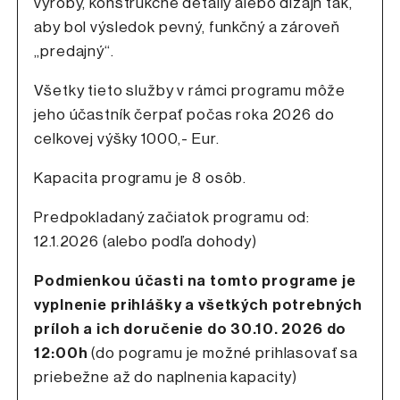
výroby, konštrukčné detaily alebo dizajn tak,
aby bol výsledok pevný, funkčný a zároveň
„predajný“.
Všetky tieto služby v rámci programu môže
jeho účastník čerpať počas roka 2026 do
celkovej výšky 1000,- Eur.
Kapacita programu je 8 osôb.
Predpokladaný začiatok programu od:
12.1.2026 (alebo podľa dohody)
Podmienkou účasti na tomto programe je
vyplnenie prihlášky a všetkých potrebných
príloh a ich doručenie do 30.10. 2026 do
12:00h
(do pogramu je možné prihlasovať sa
priebežne až do naplnenia kapacity)