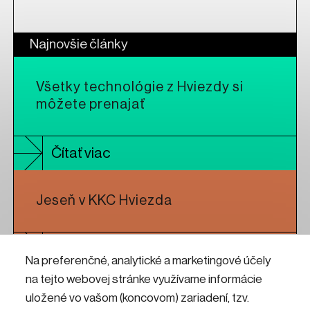
Najnovšie články
Všetky technológie z Hviezdy si
môžete prenajať
Čítať viac
Jeseň v KKC Hviezda
Čítať viac
Na preferenčné, analytické a marketingové účely
na tejto webovej stránke využívame informácie
Koncert oceňovanej britskej
uložené vo vašom (koncovom) zariadení, tzv.