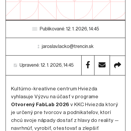
Publikované: 12. 1. 2026, 14:45
jaroslav.lacko@trencin.sk
Upravené: 12. 1. 2026, 14:45
Kultúrno-kreatívne centrum Hviezda
vyhlasuje Výzvu na účasť v programe
Otvorený FabLab 2026
v KKC Hviezda ktorý
je určený pre tvorcov a podnikateľov, ktorí
chcú svoje nápady dostať z hlavy do reality —
navrhnúť, vyrobiť, otestovať a zlepšiť