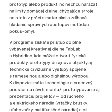
prototyp alebo produkt, no nechcú narážať
na limity domácej dielne, chýbajúce stroje,
neistotu v práci s materiálmi a zdĺhavé
hľadanie správnych postupov metódou
pokus–omyl.
V programe získate prístup do plne
vybavenej kreatívnej dielne FabLab
a Hybridlab, kde môžete tvoriť fyzické
produkty, prototypy, dizajnové objekty aj
technické či vizuálne výstupy spojené
s remeselnou alebo digitálnou výrobou.
K dispozícii máte technológie a pracovný
priestor na návrh, montáž, prototypovanie aj
prezentáciu projektov — od ručného
a elektrického náradia (vŕtačky, brúsky,
uťahovačky, multifunkčné náradie) a píl