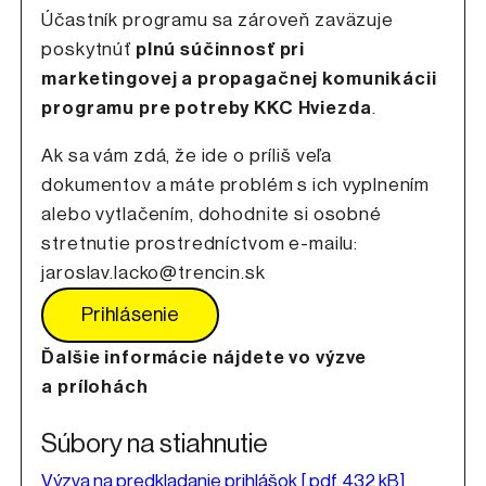
Účastník programu sa zároveň zaväzuje
poskytnúť
plnú súčinnosť pri
marketingovej a propagačnej komunikácii
programu pre potreby KKC Hviezda
.
Ak sa vám zdá, že ide o príliš veľa
dokumentov a máte problém s ich vyplnením
alebo vytlačením, dohodnite si osobné
stretnutie prostredníctvom e-mailu:
jaroslav.lacko@trencin.sk
Prihlásenie
Odkaz sa otvorí na novej karte
Ďalšie informácie nájdete vo výzve
a prílohách
Súbory na stiahnutie
Výzva na predkladanie prihlášok
[.pdf, 432 kB]