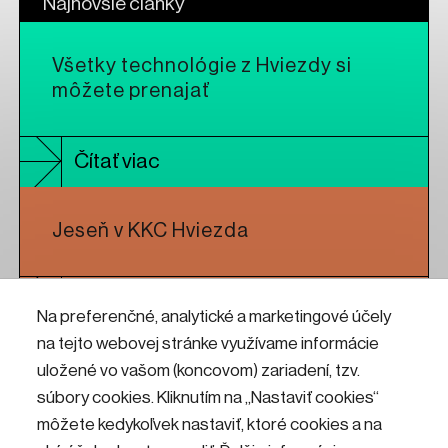
Najnovšie články
Všetky technológie z Hviezdy si
môžete prenajať
Čítať viac
Jeseň v KKC Hviezda
Čítať viac
Na preferenčné, analytické a marketingové účely
na tejto webovej stránke využívame informácie
Koncert oceňovanej britskej
uložené vo vašom (koncovom) zariadení, tzv.
formácie Kiiōtō feat. Lou Rhodes
súbory cookies. Kliknutím na „Nastaviť cookies“
(Lamb) v rámci Roku Hviezdy 3.0
môžete kedykoľvek nastaviť, ktoré cookies a na