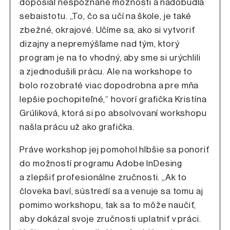
doposiaľ nespoznané možnosti a nadobudla
sebaistotu. „To, čo sa učí na škole, je také
zbežné, okrajové. Učíme sa, ako si vytvoriť
dizajny a nepremýšľame nad tým, ktorý
program je na to vhodný, aby sme si urýchlili
a zjednodušili prácu. Ale na workshope to
bolo rozobraté viac dopodrobna a pre mňa
lepšie pochopiteľné,“ hovorí grafička Kristína
Grúliková, ktorá si po absolvovaní workshopu
našla prácu už ako grafička.
Práve workshop jej pomohol hlbšie sa ponoriť
do možností programu Adobe InDesing
a zlepšiť profesionálne zručnosti. „Ak to
človeka baví, sústredí sa a venuje sa tomu aj
pomimo workshopu, tak sa to môže naučiť,
aby dokázal svoje zručnosti uplatniť v práci.