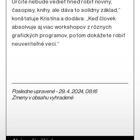
Určite nebude vedieť hneď robiť noviny,
časopisy, knihy, ale dáva to solídny základ,“
konštatuje Kristína a dodáva: „Keď človek
absolvuje aj viac workshopov z rôznych
grafických programov, potom dokážete robiť
neuveriteľné veci.“
Posledne upravené - 29. 4. 2024, 08:16
Zmeny v obsahu vyhradené