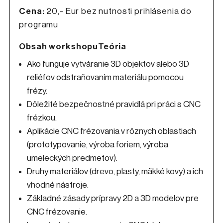
Cena:
20,- Eur bez nutnosti prihlásenia do
programu
Obsah workshopu
Teória
Ako funguje vytváranie 3D objektov alebo 3D
reliéfov odstraňovaním materiálu pomocou
frézy.
Dôležité bezpečnostné pravidlá pri práci s CNC
frézkou.
Aplikácie CNC frézovania v rôznych oblastiach
(prototypovanie, výroba foriem, výroba
umeleckých predmetov).
Druhy materiálov (drevo, plasty, mäkké kovy) a ich
vhodné nástroje.
Základné zásady prípravy 2D a 3D modelov pre
CNC frézovanie.