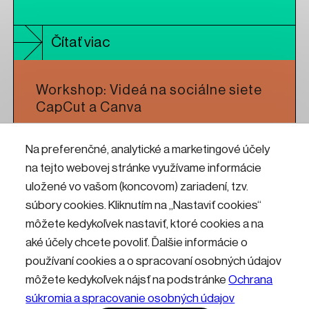
Čítať viac
Workshop: Videá na sociálne siete
CapCut a Canva
Na preferenčné, analytické a marketingové účely
Čítať viac
na tejto webovej stránke využívame informácie
uložené vo vašom (koncovom) zariadení, tzv.
Workshop: tvorba výšiviek a práca
súbory cookies. Kliknutím na „Nastaviť cookies“
na vyšivacom stroji
môžete kedykoľvek nastaviť, ktoré cookies a na
aké účely chcete povoliť. Ďalšie informácie o
používaní cookies a o spracovaní osobných údajov
Čítať viac
môžete kedykoľvek nájsť na podstránke
Ochrana
súkromia a spracovanie osobných údajov
Kontakty
Informácie pre návštevníkov