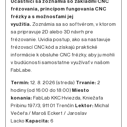
Účastníci sa zoznámia so základmi CNC
frézovania, princípom fungovania CNC
frézky a s možnosťami jej
využitia.
Zoznámia sa so softvérom, v ktorom
sa pripravuje 2D alebo 3D návrh pre
frézovanie. Uvidia postup, ako sa nastavuje
frézovací CNC kód a získajú praktické
informácie k obsluhe CNC frézky, aby ju mohli
v budúcnosti samostatne využívať v našom
FabLabe.
Termín:
12. 8. 2026 (streda)
Trvanie:
2
hodiny (od 16:00 do 18:00)
Miesto
konania:
FabLab KKC Hviezda, Kniežaťa
Pribinu 197/3, 911 01 Trenčín
Lektor:
Michal
Večeřa / Maroš Eckert / Jaroslav
Lacko
Kapacita:
6