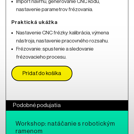
Import návrhu, generovanie CNC kódu,
nastavenie parametrov frézovania.
Praktická ukážka
Nastavenie CNC frézky: kalibrácia, výmena
nástroja, nastavenie pracovného rozsahu.
Frézovanie: spustenie a sledovanie
frézovacieho procesu.
Pridať do košíka
Odkaz sa otvorí na novej kart
Podobné podujatia
Workshop: natáčanie s robotickým
ramenom