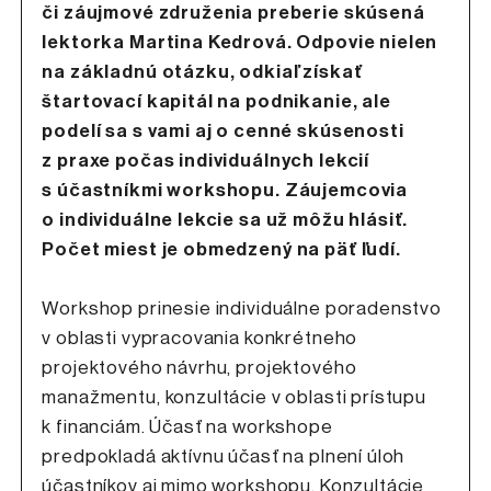
či záujmové združenia preberie skúsená
lektorka Martina Kedrová. Odpovie nielen
na základnú otázku, odkiaľ získať
štartovací kapitál na podnikanie, ale
podelí sa s vami aj o cenné skúsenosti
z praxe počas individuálnych lekcií
s účastníkmi workshopu. Záujemcovia
o individuálne lekcie sa už môžu hlásiť.
Počet miest je obmedzený na päť ľudí.
Workshop prinesie individuálne poradenstvo
v oblasti vypracovania konkrétneho
projektového návrhu, projektového
manažmentu, konzultácie v oblasti prístupu
k financiám. Účasť na workshope
predpokladá aktívnu účasť na plnení úloh
účastníkov aj mimo workshopu. Konzultácie