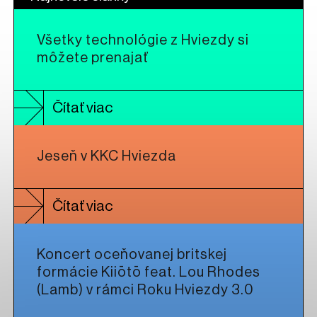
Všetky technológie z Hviezdy si
môžete prenajať
Čítať viac
Jeseň v KKC Hviezda
Čítať viac
Koncert oceňovanej britskej
formácie Kiiōtō feat. Lou Rhodes
(Lamb) v rámci Roku Hviezdy 3.0