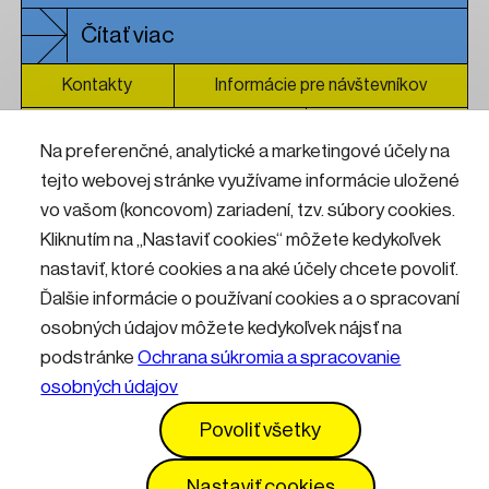
Čítať viac
Kontakty
Informácie pre návštevníkov
Prevádzkový poriadok
GDPR
Na preferenčné, analytické a marketingové účely na
Vyhlásenie o prístupnosti
Služby
Cenník
tejto webovej stránke využívame informácie uložené
vo vašom (koncovom) zariadení, tzv. súbory cookies.
Nastavenia cookies
Kliknutím na „Nastaviť cookies“ môžete kedykoľvek
nastaviť, ktoré cookies a na aké účely chcete povoliť.
Ďalšie informácie o používaní cookies a o spracovaní
osobných údajov môžete kedykoľvek nájsť na
podstránke
Ochrana súkromia a spracovanie
osobných údajov
Povoliť všetky
Nastaviť cookies