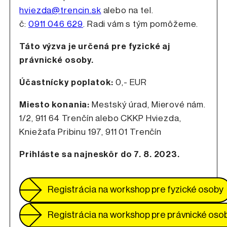
hviezda@trencin.sk
alebo na tel.
č:
0911 046 629
. Radi vám s tým pomôžeme.
Táto výzva je určená pre fyzické aj
právnické osoby.
Účastnícky poplatok:
0,- EUR
Miesto konania:
Mestský úrad, Mierové nám.
1/2, 911 64 Trenčín alebo CKKP Hviezda,
Kniežaťa Pribinu 197, 911 01 Trenčín
Prihláste sa najneskôr do 7. 8. 2023.
Registrácia na workshop pre fyzické osoby
Registrácia na workshop pre právnické oso