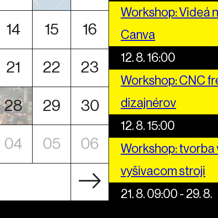
Workshop: Videá n
14
15
16
Canva
12. 8. 16:00
21
22
23
Workshop: CNC fré
dizajnérov
28
29
30
12. 8. 15:00
04
05
06
Workshop: tvorba v
vyšivacom stroji
21. 8. 09:00 - 29. 8.
Letná škola štyro