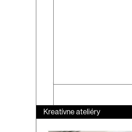
3. rok fungovania KKC Hviezda.
tentokrát pripravíme široké s
komunitných podujatí spájajúcic
Septembra sa tak môžete teši
pod Hviezdou", tanec, tvorivé d
výnimočný kon...
Čítať viac
Kreatívne ateliéry