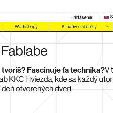
S
Prihlásenie
Workshopy
Kreatívne ateliéry
ožou
v našom Fablabe s materiálom, ktor
sa otvorí na novej karte