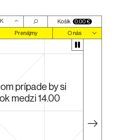
K
Košík
0,00
€
Prenájmy
O nás
ý ti spoľahlivo