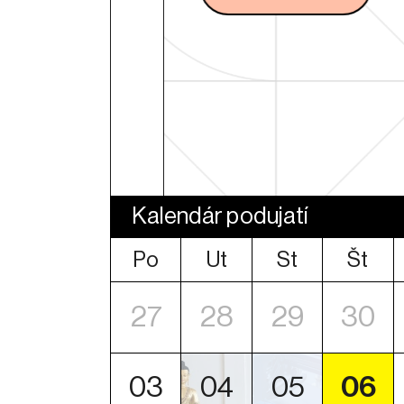
Kalendár podujatí
Po
Ut
St
Št
27
28
29
30
03
04
05
06