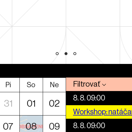
Filtrovať
Pi
So
Ne
8. 8. 09:00
31
01
02
Workshop: natáča
8. 8. 09:00
07
08
09