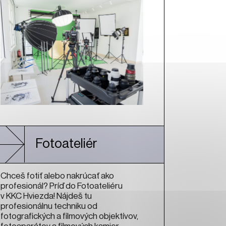
Fotoateliér
Chceš fotiť alebo nakrúcať ako
profesionál? Príď do Fotoateliéru
v KKC Hviezda! Nájdeš tu
profesionálnu techniku od
fotografických a filmových objektívov,