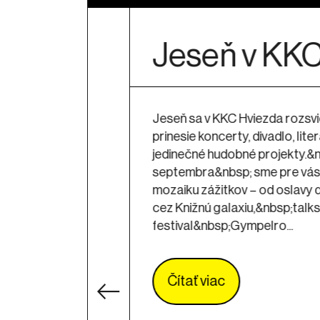
Koncert oc
britskej for
Kiiōtō feat. 
Rhodes (La
rámci Roku 
3.0
Rok Hviezdy 3.0, je podujatie,