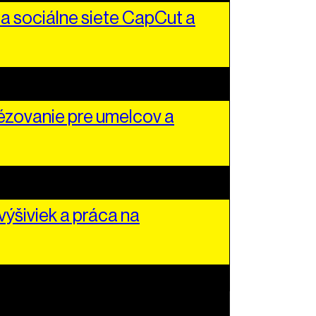
a sociálne siete CapCut a
zovanie pre umelcov a
ýšiviek a práca na
ch umení