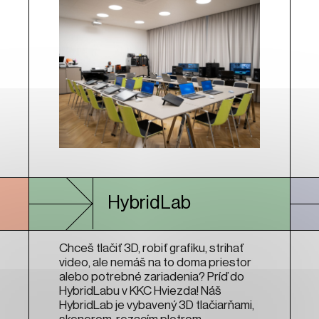
HybridLab
Chceš tlačiť 3D, robiť grafiku, strihať
video, ale nemáš na to doma priestor
alebo potrebné zariadenia? Príď do
HybridLabu v KKC Hviezda! Náš
HybridLab je vybavený 3D tlačiarňami,