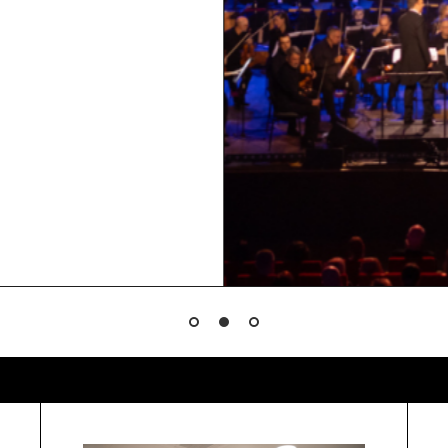
 Tak ako každý rok, aj
pektrum kultúrno-
h viac žánrov. 12.
ť na výstavu "Stvorené
ielne a tradične aj