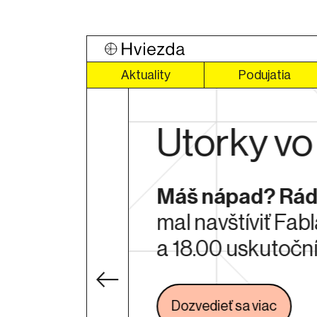
Aktuality
Podujatia
Práca s k
pade by si
Nauč sa pracovať 
dzi 14.00
vydrží dlhé roky.
Dozvedieť sa viac
Odkaz 