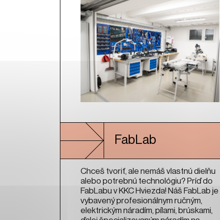
FabLab
Chceš tvoriť, ale nemáš vlastnú dielňu
alebo potrebnú technológiu? Príď do
FabLabu v KKC Hviezda! Náš FabLab je
vybavený profesionálnym ručným,
elektrickým náradím, pílami, brúskami,