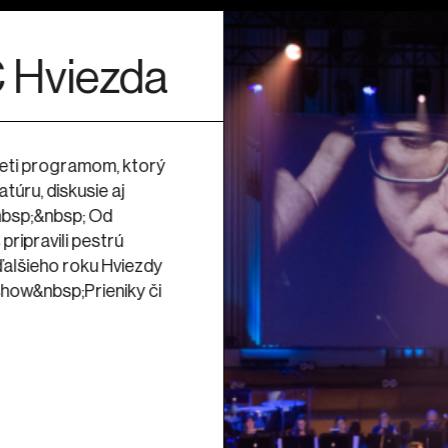
28. 8. 19:00
eňovanej
Leto, keď som všet
mácie
Lou
mb) v
Hviezdy
 ktorým si pripomenieme