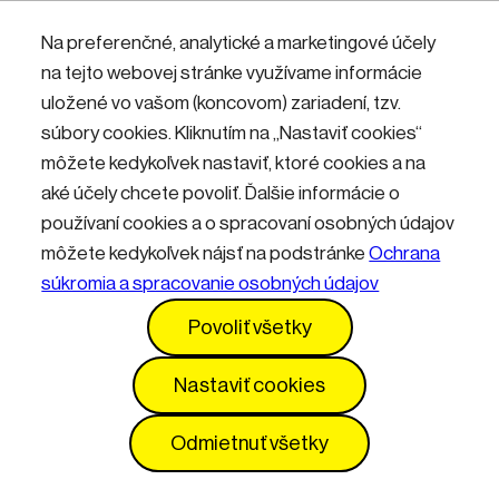
Nemáte účet? Zaregistrujte sa.
Na preferenčné, analytické a marketingové účely
na tejto webovej stránke využívame informácie
uložené vo vašom (koncovom) zariadení, tzv.
Přihlásit
súbory cookies. Kliknutím na „Nastaviť cookies“
môžete kedykoľvek nastaviť, ktoré cookies a na
aké účely chcete povoliť. Ďalšie informácie o
používaní cookies a o spracovaní osobných údajov
môžete kedykoľvek nájsť na podstránke
Ochrana
súkromia a spracovanie osobných údajov
Kontakty
Informácie pre návštevníkov
Povoliť všetky
Prevádzkový poriadok
GDPR
Vyhlásenie o prístupnosti
Služby
Cenník
Nastaviť cookies
Nastavenia cookies
Odmietnuť všetky