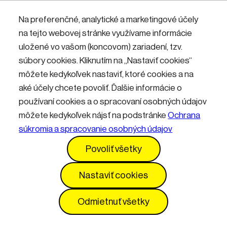
Nemáte účet? Zaregistrujte sa.
Na preferenčné, analytické a marketingové účely
na tejto webovej stránke využívame informácie
uložené vo vašom (koncovom) zariadení, tzv.
Přihlásit
súbory cookies. Kliknutím na „Nastaviť cookies“
môžete kedykoľvek nastaviť, ktoré cookies a na
aké účely chcete povoliť. Ďalšie informácie o
používaní cookies a o spracovaní osobných údajov
môžete kedykoľvek nájsť na podstránke
Ochrana
súkromia a spracovanie osobných údajov
Kontakty
Informácie pre návštevníkov
Povoliť všetky
Prevádzkový poriadok
GDPR
Vyhlásenie o prístupnosti
Služby
Cenník
Nastaviť cookies
Nastavenia cookies
Odmietnuť všetky